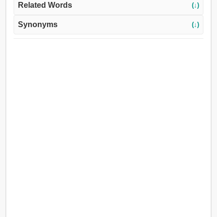
حرض, قطار, ترفيه, تملك, الحاضنة, يحمي, عاضد, شجع.
Related Words
(↓)
Synonyms
(↓)